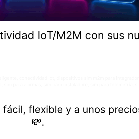
tividad IoT/M2M con sus nue
eligente
,
conectividad iot
,
dispositivos sim m2m para integrado
l
,
sim para alarmas
,
sim para instaladore
,
sim para telemetría
,
s
fácil, flexible y a unos preci
💸.