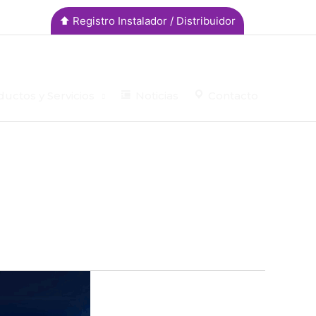
⬆︎ Registro Instalador / Distribuidor
uctos y Servicios
Noticias
Contacto