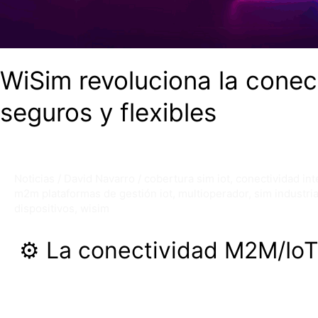
WiSim revoluciona la conec
seguros y flexibles
Noticias
/
David Navarro
/
cobertura sim iot
,
conectividad int
m2m plataformas de gestión iot
,
multioperador
,
sim industria
dispositivos
,
wisim
⚙️ La conectividad M2M/IoT 