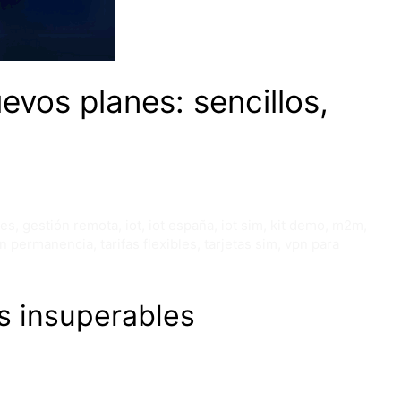
vos planes: sencillos,
res
,
gestión remota
,
iot
,
iot españa
,
iot sim
,
kit demo
,
m2m
,
in permanencia
,
tarifas flexibles
,
tarjetas sim
,
vpn para
os insuperables