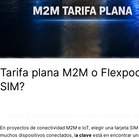
Tarifa plana M2M o Flexpoo
SIM?
Noticias
/
David Navarro
/
flexpool
,
m2m
,
sim
,
tarifa plana
,
wi
En proyectos de conectividad M2M e IoT, elegir una tarjeta S
muchos dispositivos conectados, l
a clave
está en encontrar un