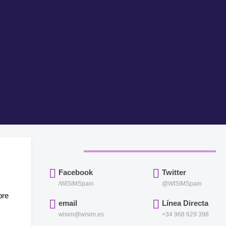
Facebook
Twitter
/WISIMSpain
@WISIMSpain
bre
email
Línea Directa
wisim@wisim.es
+34 968 629 398