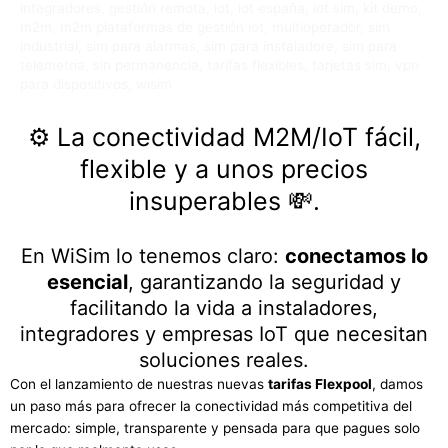
integradores
,
gestión remota
,
iot
,
iot españa
,
iot sim
,
kit demo
,
m2m
,
m2m plataformas de gestión iot
,
multioperador
,
sim
industrial
,
sim para alarmas
,
sim para instaladore
,
sim para
telemetría
,
sin permanencia
,
tarifas flexibles
,
tarjetas sim
,
vpn
para dispositivos
,
wisim
⚙️ La conectividad M2M/IoT fácil,
flexible y a unos precios
insuperables 💸.
En WiSim lo tenemos claro:
conectamos lo
esencial
, garantizando la seguridad y
facilitando la vida a instaladores,
integradores y empresas IoT que necesitan
soluciones reales.
Con el lanzamiento de nuestras nuevas
tarifas Flexpool
, damos
un paso más para ofrecer la conectividad más competitiva del
mercado: simple, transparente y pensada para que pagues solo