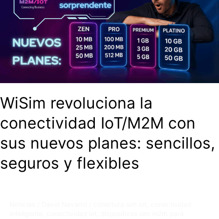
IoT/M2M
con
sus
nuevos
planes:
sencillos,
seguros
y
flexibles
WiSim revoluciona la
conectividad IoT/M2M con
sus nuevos planes: sencillos,
seguros y flexibles
Noticias
/
David Navarro
/
cobertura sim iot
,
conectividad
inteligente
,
conectividad iot
,
dispositivos sim m2m para