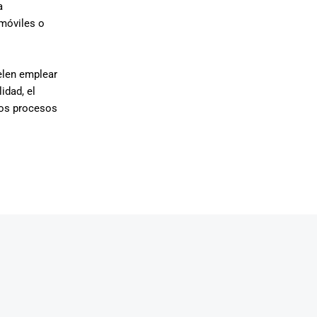
a
 móviles o
elen emplear
idad, el
los procesos