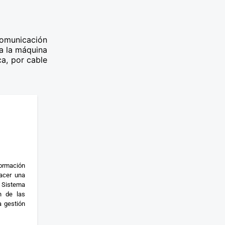
comunicación
 a la máquina
a, por cable
ormación
acer una
 Sistema
n de las
 gestión