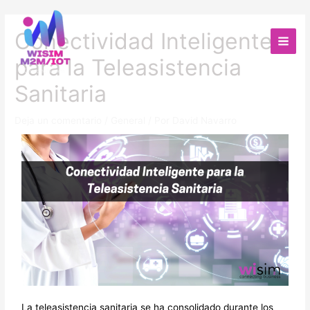
Ir
Navegación
Main
al
de
Conectividad Inteligente
Men
contenido
entradas
para la Teleasistencia
Sanitaria
Deja un comentario
/
General
/ Por
David Navarro
La teleasistencia sanitaria se ha consolidado durante los