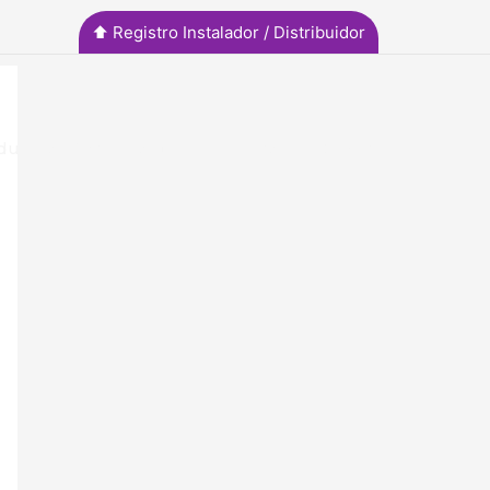
⬆︎ Registro Instalador / Distribuidor
uctos y Servicios
Noticias
Contacto