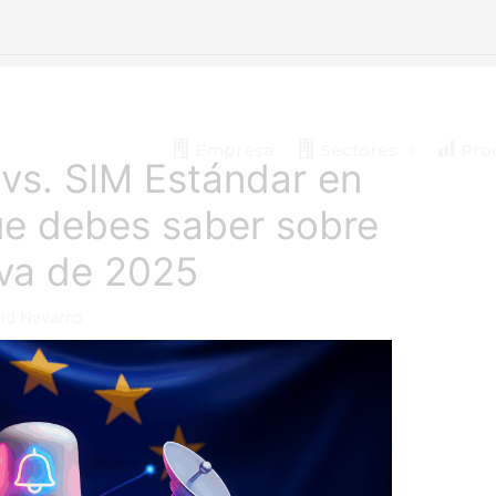
Empresa
Sectores
Prod
s. SIM Estándar en
ue debes saber sobre
iva de 2025
id Navarro