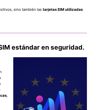
ositivos, sino también las
tarjetas SIM utilizadas
SIM estándar en seguridad.
n
o
n
n
icas
,