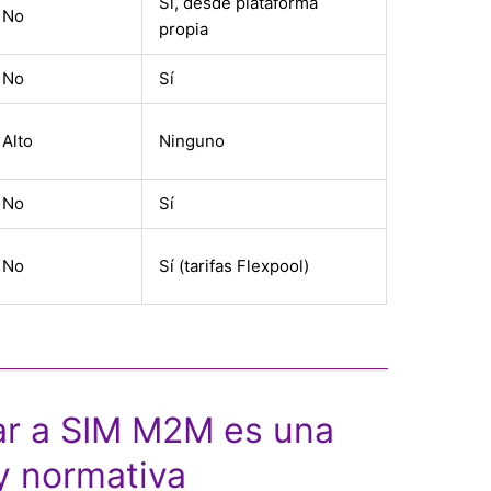
Sí, desde plataforma
No
propia
No
Sí
Alto
Ninguno
No
Sí
No
Sí (tarifas Flexpool)
ar a SIM M2M es una
y normativa