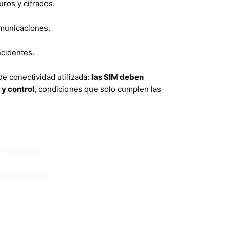
ros y cifrados.
omunicaciones.
ncidentes.
de conectividad utilizada:
las SIM deben
 y control
, condiciones que solo cumplen las
 seguridad.
ón de alarmas.