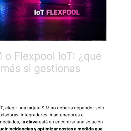
 o Flexpool IoT: ¿qué
más si gestionas
T, elegir una tarjeta SIM no debería depender solo
taladoras, integradores, mantenedores o
nectados, l
a clave
está en encontrar una solución
ucir incidencias y optimizar costes a medida que