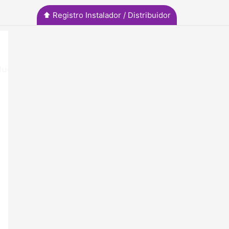
⬆︎ Registro Instalador / Distribuidor
uctos y Servicios
Noticias
Contacto