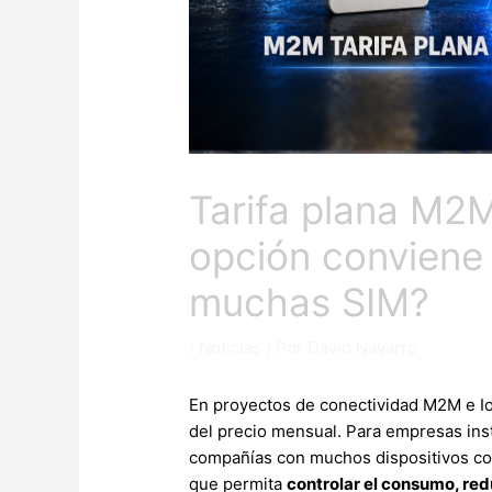
Tarifa plana M2M
opción conviene 
muchas SIM?
/
Noticias
/ Por
David Navarro
En proyectos de conectividad M2M e Io
del precio mensual. Para empresas ins
compañías con muchos dispositivos co
que permita
controlar el consumo, red