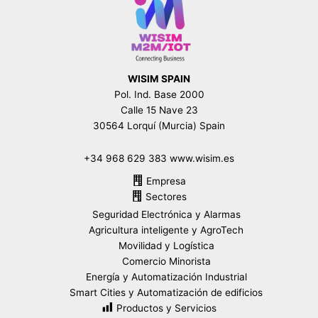
WISIM SPAIN
Pol. Ind. Base 2000
Calle 15 Nave 23
30564 Lorquí (Murcia) Spain
+34 968 629 383 www.wisim.es
Empresa
Sectores
Seguridad Electrónica y Alarmas
Agricultura inteligente y AgroTech
Movilidad y Logística
Comercio Minorista
Energía y Automatización Industrial
Smart Cities y Automatización de edificios
Productos y Servicios